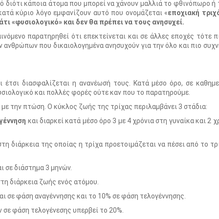
τό διότι κάποια άτομα που μπορεί να χάνουν μαλλιά το φθινόπωρο ή 
κατά κύριο λόγο εμφανίζουν αυτό που ονομάζεται «
εποχιακή τρι
άτι «φυσιολογικό» και δεν θα πρέπει να τους ανησυχεί.
ινόμενο παρατηρηθεί ότι επεκτείνεται και σε άλλες εποχές τότε 
ων ανθρώπων που δικαιολογημένα ανησυχούν για την όλο και πιο συχ
ι έτσι διασφαλίζεται η ανανέωσή τους. Κατά μέσο όρο, σε καθημε
φυσιολογικό και πολλές φορές ούτε καν που το παρατηρούμε.
με την πτώση. Ο κύκλος ζωής της τρίχας περιλαμβάνει 3 στάδια:
γέννηση
και διαρκεί κατά μέσο όρο 3 με 4 χρόνια στη γυναίκα και 2 χ
τη διάρκεια της οποίας η τρίχα προετοιμάζεται να πέσει από το τ
ι σε διάστημα 3 μηνών.
τη διάρκεια ζωής ενός ατόμου.
ι σε φάση αναγέννησης και το 10% σε φάση τελογέννησης.
 σε φάση τελογένεσης υπερβεί το 20%.