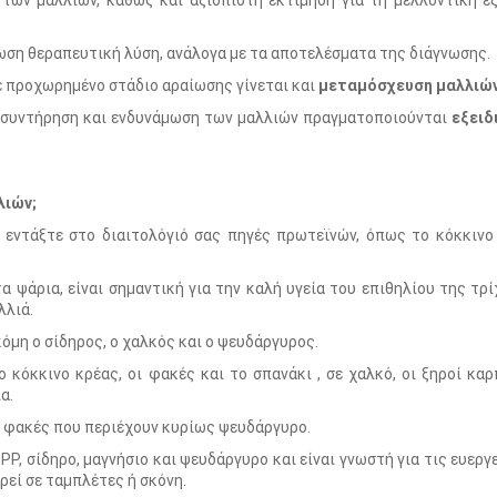
των μαλλιών, καθώς και αξιόπιστη εκτίμηση για τη μελλοντική ε
ωση θεραπευτική λύση, ανάλογα με τα αποτελέσματα της διάγνωσης.
ε προχωρημένο στάδιο αραίωσης γίνεται και
μεταμόσχευση μαλλιών
η συντήρηση και ενδυνάμωση των μαλλιών πραγματοποιούνται
εξειδ
λιών;
ό εντάξτε στο διαιτολόγιό σας πηγές πρωτεϊνών, όπως το κόκκινο
α ψάρια, είναι σημαντική για την καλή υγεία του επιθηλίου της τρί
λλιά.
όμη ο σίδηρος, ο χαλκός και ο ψευδάργυρος.
κόκκινο κρέας, οι φακές και το σπανάκι , σε χαλκό, οι ξηροί καρ
ια.
ι φακές που περιέχουν κυρίως ψευδάργυρο.
 ΡΡ, σίδηρο, μαγνήσιο και ψευδάργυρο και είναι γνωστή για τις ευεργ
ρεί σε ταμπλέτες ή σκόνη.