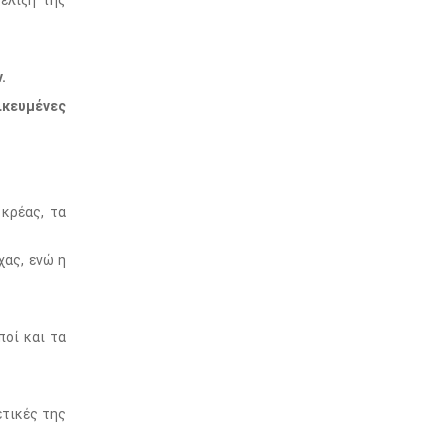
ξέλιξη της
.
ικευμένες
 κρέας, τα
χας, ενώ η
ποί και τα
ετικές της