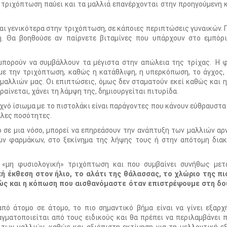
η τριχόπτωση παύει και τα μαλλιά επανέρχονται στην προηγούμενη
ι γενικότερα στην τριχόπτωση, σε κάποιες περιπτώσεις γυναικών. Γ
ή. Θα βοηθούσε αν παίρνετε βιταμίνες που υπάρχουν στο εμπόρι
πορούν να συμβάλλουν τα μέγιστα στην απώλεια της τρίχας. Η φ
με την τριχόπτωση, καθώς η κατάθλιψη, η υπερκόπωση, το άγχος,
αλλιών μας. Οι επιπτώσεις, όμως δεν σταματούν εκεί καθώς και 
ραίνεται, χάνει τη λάμψη της, δημιουργείται πιτυρίδα.
υχνό ίσιωμα με το πιστολάκι είναι παράγοντες που κάνουν εύθραυστα
άλες ποσότητες.
ό σε μια νόσο, μπορεί να επηρεάσουν την ανάπτυξη των μαλλιών αρν
ών φαρμάκων, στο ξεκίνημα της λήψης τους ή στην απότομη διακ
 «μη φυσιολογική» τριχόπτωση και που συμβαίνει συνήθως μετ
κή έκθεση στον ήλιο, το αλάτι της θάλασσας, το χλώριο της πι
θώς και η κόπωση που αισθανόμαστε όταν επιστρέψουμε στη δο
πό άτομο σε άτομο, το πιο σημαντικό βήμα είναι να γίνει εξαρ
αγματοποιείται από τους ειδικούς και θα πρέπει να περιλαμβάνει