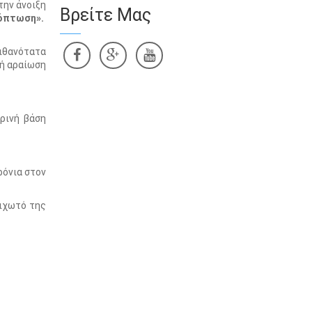
την άνοιξη
Βρείτε Μας
χόπτωση».
πιθανότατα
νή αραίωση
ρινή βάση
ρόνια στον
ριχωτό της