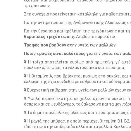
εξέταση και μικροσκοπική ανάλυση του τριχωτού και 
τριχόπτωσης.
Στη συνέχεια προτείνεται η κατάλληλη για κάθε περίπτ
Για την αντιμετώπιση της Ανδρογενετικής Αλωπεκίας σ
Για την θεραπεία και πρόληψη της τριχόπτωσης και τ
θεραπείες τριχόπτωσης.
Διαβάστε παρακάτω.
Τροφές που βοηθούν στην υγεία των μαλλιών
Ποιες τροφές είναι καλύτερες για την υγεία των μαλ
¥
Η τρίχα αποτελείται κυρίως από πρωτεΐνη, γι' αυτ
πουλερικά, το ψάρι, τα γαλακτοκομικά και τα όσπρια.
¥
Η βιταμίνη Α, που βρίσκεται κυρίως στο συκώτι και τ
έλλειψή της έχει συνδεθεί με εύθραυστα και αδύναμα μα
¥
Ευεργετική επίδραση στην υγεία των μαλλιών έχουν ακ
¥
Υψηλή περιεκτικότητα σε χαλκό έχουν το συκώτι, το 
όσπρια και σε ψευδάργυρο, τα θαλασσινά και τα μανιτάρ
¥
Τα δημητριακά ολικής αλέσεως και τα όσπρια, όπως ο
¥
Η μαγιά της μπύρας, η οποία περιέχει βιταμίνη Β1, Β2,
ιδιότητες στην επιδερμίδα αλλά και τα μαλλιά. Κυκλοφο