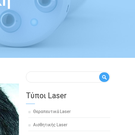
κή
Φόρμα αναζήτησης
Αναζήτηση
Τύποι Laser
Θεραπευτικά Laser
Αισθητικής Laser