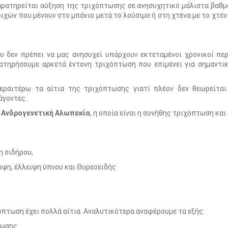
αρατηρείται αύξηση της τριχόπτωσης σε ανησυχητικό μάλιστα βαθμ
χών που μένουν στο μπάνιο μετά το λούσιμο ή στη χτένα με το χτέν
υ δεν πρέπει να μας ανησυχεί υπάρχουν εκτεταμένοι χρονικοί περ
ρατηρήσουμε αρκετά έντονη τριχόπτωση που επιμένει για σημαντικ
εραιτέρω τα αίτια της τριχόπτωσης γιατί πλέον δεν θεωρείται
άγοντες.
η
Ανδρογενετική Αλωπεκία
, η οποία είναι η συνήθης τριχόπτωση και
η σιδήρου,
ιψη, έλλειψη ύπνου και Θυρεοειδής
πτωση έχει πολλά αίτια. Αναλυτικότερα αναφέρουμε τα εξής:
τωσης.