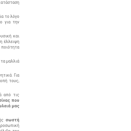
 κατάσταση
ια το λόγο
ο για την
υσική και
 η έλλειψη
η ποιότητα
 τα μαλλιά
ητικά. Για
οπή τους,
ά από τις
σίνας που
υλειά μας
χής
σωστή
 προσωπική