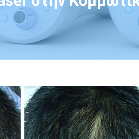
aser στην Κομμωτι