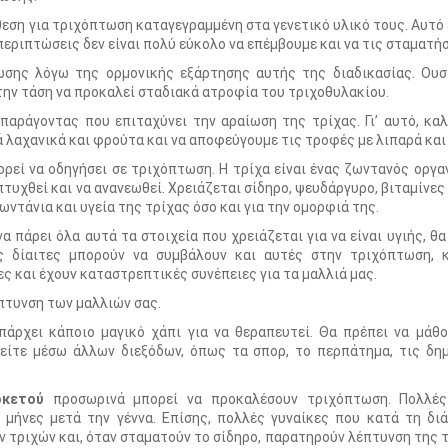
θεση για τριχόπτωση καταγεγραμμένη στα γενετικό υλικό τους. Αυτό 
εριπτώσεις δεν είναι πολύ εύκολο να επέμβουμε και να τις σταματή
ωσης λόγω της ορμονικής εξάρτησης αυτής της διαδικασίας. Ουσι
την τάση να προκαλεί σταδιακά ατροφία του τριχοθυλακίου.
παράγοντας που επιταχύνει την αραίωση της τρίχας. Γι’ αυτό, καλ
 λαχανικά και φρούτα και να αποφεύγουμε τις τροφές με λιπαρά και
ρεί να οδηγήσει σε τριχόπτωση. Η τρίχα είναι ένας ζωντανός οργα
πτυχθεί και να ανανεωθεί. Χρειάζεται σίδηρο, ψευδάργυρο, βιταμίνες Β
ωντάνια και υγεία της τρίχας όσο και για την ομορφιά της.
να πάρει όλα αυτά τα στοιχεία που χρειάζεται για να είναι υγιής, θα
ές δίαιτες μπορούν να συμβάλουν και αυτές στην τριχόπτωση, 
ς και έχουν καταστρεπτικές συνέπειες για τα μαλλιά μας.
πτυνση των μαλλιών σας.
πάρχει κάποιο μαγικό χάπι για να θεραπευτεί. Θα πρέπει να μάθ
ύ είτε μέσω άλλων διεξόδων, όπως τα σπορ, το περπάτημα, τις δη
οκετού
προσωρινά μπορεί να προκαλέσουν τριχόπτωση. Πολλές
 μήνες μετά την γέννα. Επίσης, πολλές γυναίκες που κατά τη διά
 τριχών και, όταν σταματούν το σίδηρο, παρατηρούν λέπτυνση της τ