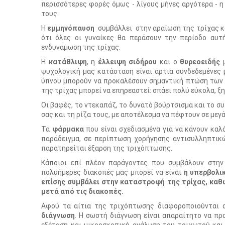
περισσότερες φορές όμως - λίγους μήνες αργότερα - 
τους.
Η
εμμηνόπαυση
συμβάλλει στην αραίωση της τρίχας κα
ότι όλες οι γυναίκες θα περάσουν την περίοδο αυτ
ενδυνάμωση της τρίχας.
Η
κατάθλιψη
, η
έλλειψη σιδήρου
και ο
θυρεοειδής
μ
ψυχολογική μας κατάσταση είναι άρτια συνδεδεμένες 
ύπνου μπορούν να προκαλέσουν σημαντική πτώση των μ
της τρίχας μπορεί να επηρεαστεί: σπάει πολύ εύκολα, ξη
Οι βαφές, το ντεκαπάζ, το δυνατό βούρτσισμα και το σ
σας και τη ρίζα τους, με αποτέλεσμα να πέφτουν σε μεγ
Τα
φάρμακα
που είναι σχεδιασμένα για να κάνουν καλ
παράδειγμα, σε περίπτωση χορήγησης αντισυλληπτικ
παρατηρείται έξαρση της τριχόπτωσης.
Κάποιοι επί πλέον παράγοντες που συμβάλουν στην
πολυήμερες διακοπές μας μπορεί να είναι
η υπερβολι
επίσης συμβάλει στην καταστροφή της τρίχας, κα
μετά από τις διακοπές.
Αφού τα αίτια της τριχόπτωσης διαφοροποιούνται α
διάγνωση
. Η σωστή διάγνωση είναι απαραίτητο να πρ