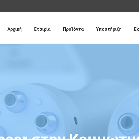
Παράκαμψη
προς το
κυρίως
περιεχόμενο
Αρχική
Εταιρία
Προϊόντα
Υποστήριξη
Εκ