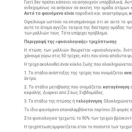
Γιατί δεν πρέπει κάποιοι να ανησυχούν υπερβολικά; Αυ
ενδεχομένως να ανήκουν σε εκείνη την ομάδα ατόμων 
Αυτό το φαινόμενο είναι
παροδικό και αναστρέψιμο,
κ
Οφείλουμε ωστόσο να επισημάνουμε ότι αν αυτό το φα
αυτό το άτομο αγγίζει τα όρια της δεύτερης ομάδας τ
των μαλλιών τους. Τότε υπάρχει πρόβλημα.
Περιγραφή της «φυσιολογικής» τριχόπτωσης
Η πτώση των μαλλιών θεωρείται «φυσιολογική», διότ
χάνουμε γύρω στις 50 τρίχες, κάτι που είναι απόλυτα 
Η τρίχα ακολουθεί έναν κύκλο ζωής που ολοκληρώνεται 
1. Το στάδιο ανάπτυξης της τρίχας που ονομάζεται
ανα
άντρα.
2. Το στάδιο μετάβασης που ονομάζεται
καταγέννηση
σ
κεφαλής. Διαρκεί από 2 έως 3 εβδομάδες.
3. Το στάδιο της πτώσης ή
τελογέννηση
. Ολοκληρώνετα
Το ίδιο φαινόμενο επαναλαμβάνεται περίπου 25 φορές σ
Στο φυσιολογικό τριχωτό, το 90% των τριχών βρίσκοντα
Η τριχόπτωση εμφανίζεται όταν το ποσοστό των τριχών