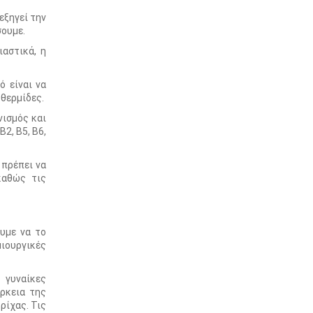
εξηγεί την
σουμε.
αστικά, η
ό είναι να
 θερμίδες.
νισμός και
2, Β5, Β6,
 πρέπει να
καθώς τις
ουμε να το
μιουργικές
 γυναίκες
ρκεια της
ρίχας. Τις