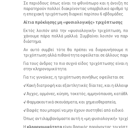
Σε περιόδους όπως είναι το φθινόπωρο και η άνοιξη π
παρατηρούν πολλοί διακρίνοντας υπερβολικό αριθμό τρι
η εποχιακή τριχόπτωση διαρκεί περίπου 6 εβδομάδες.
Αίτια πρόκλησης μη «φυσιολογικής» τριχόπτωσης
Εκτός λοιπόν από την «φυσιολογική» τριχόπτωση, πο
χάνουμε πάρα πολλά μαλλιά. Συμβαίνει λοιπόν να πα
διάστημα.
Αν αυτό συμβεί τότε θα πρέπει να διερευνήσουμε π
τριχόπτωση αλλά πιθανότητα οφείλεται σε άλλους παρ
Για τους άνδρες το πιο συχνό είδος τριχόπτωσης είναι 
στην κληρονομικότητα.
Για τις γυναίκες, η τριχόπτωση συνήθως οφείλεται σε:
√
Κακή διατροφή και εξαντλητικές δίαιτες, και η έλλειψ
√
Άγχος, ορμόνες, κύηση, τοκετός, εμμηνόπαυση, κατάθλ
√
Φαρμακευτικά σκευάσματα, και χημειοθεραπεία,
√
Βαφές που μπορεί να μην έχουν συστηθεί από ειδικό.
Όπως αντιλαμβανόμαστε αυτή η «μη φυσιολογική» τριχό
Η
κληρονομικότητα
είναι βασικός παράγοντας τριχόπ