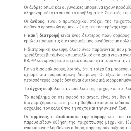
Οι άνδρες όπως και οι γυναίκες μπορεί να έχουν προδιά
κληρονομικότητα αυτού το προβλήματος. Σε αυτές τις π
Οι
άνδρες
, είναι ο πρωταρχικοί στόχοι της τριχόπτ
αφθονία αρσενικών ορμονών (της τεστοστερόνης) έχει 
Η
κακή διατροφή
είναι ένας δεύτερος πολύ σοβαρός 
εμπλουτίσουμε τις διατροφικές μας συνήθειες με πολλά
Η διατροφική έλλειψη, άλλος ένας παράγοντας που μπο
χρειάζεται βιταμίνες και μεταλλικά στοιχεία για να ανα
Β8, ΡΡ και αμινοξέα, στοιχεία απαραίτητα τόσο για την ζ
Για να διασφαλίσουμε, λοιπόν, ότι η τρίχα θα μπορέσει 
έχουμε μια ισορροπημένη διατροφή. Οι εξαντλητικ
περισσότερες φορές δεν είναι διατροφικά ισορροπημένε
Το
άγχος
συμβάλει στην απώλεια της τρίχας και στη λέ
Το πρόβλημα σε ότι αφορά το άγχος, είναι ότι δεν υ
διαχειριζόμαστε, είτε με τη βοήθεια κάποιου ειδικο
ασχολίες, τον καλό ύπνο τη νύχτα και την υγιεινή ζωή.
Οι
ορμόνες
, η
διαδικασία της κύησης
και του
τ
παρουσιάζουν αύξηση της τριχόπτωσης μέχρι και έξι
εγκυμοσύνης λαμβάνουν σίδηρο, παρατηρούν αύξηση των