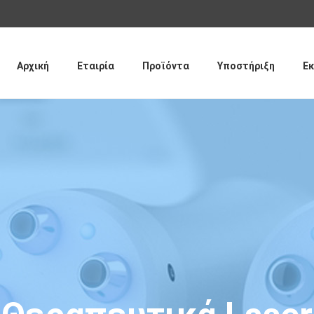
Παράκαμψη
προς το
κυρίως
περιεχόμενο
Αρχική
Εταιρία
Προϊόντα
Υποστήριξη
Εκ