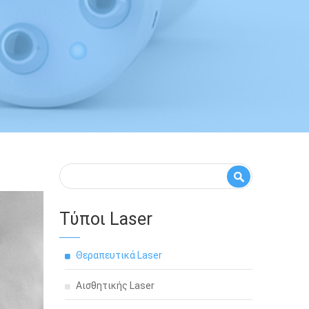
Φόρμα αναζήτησης
Αναζήτηση
Τύποι Laser
Θεραπευτικά Laser
Αισθητικής Laser