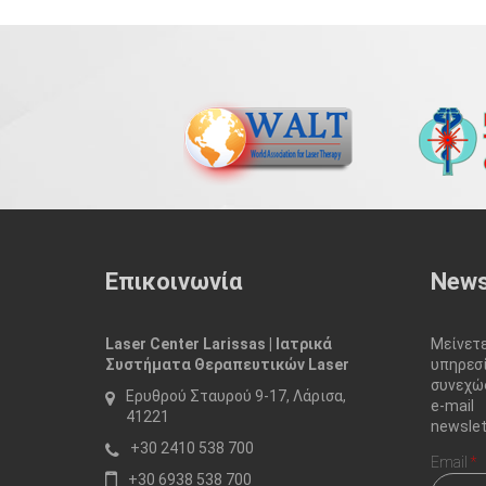
Επικοινωνία
News
Laser Center Larissas | Ιατρικά
Μείνε
Συστήματα Θεραπευτικών Laser
υπηρεσ
συνεχώς
Ερυθρού Σταυρού 9-17, Λάρισα,
e-mai
41221
newslet
+30 2410 538 700
Email
*
+30 6938 538 700