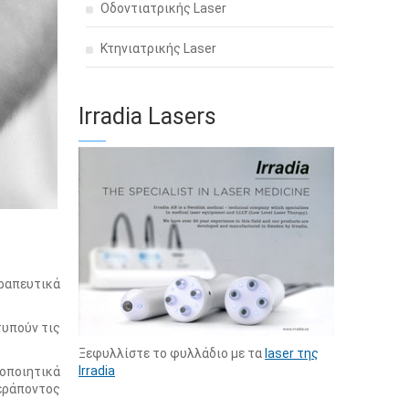
Οδοντιατρικής Laser
Κτηνιατρικής Laser
Irradia Lasers
εραπευτικά
τυπούν τις
Ξεφυλλίστε το φυλλάδιο με τα
laser της
Irradia
νοποιητικά
εράποντος