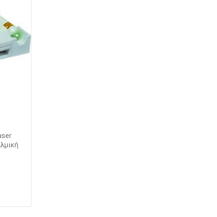
aser
αλμική