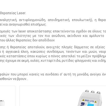
 Θεραπείας Laser.
ναλγητική, αντιφλεγμονώδη, αποιδηματική, επουλωτική), η θερα
εί και αναγνωρισθεί επισήμως.
ρμογές των laser αποκατάστασης επεκτείνονται σχεδόν σε όλους τ
κές των ιδιότητες με τον πιο ανώδυνο, ακίνδυνο και αμόλυντο 
που άλλες θεραπείες δεν αποδίδουν.
ης ή θεραπείας αποτελούν, ανοιχτές πληγές δέρματος σε οξείες 
 ή αγγειακά έλκη, κακώσεις συνδέσμων, τενόντων και μυών, νευρ
ές καταστάσεις όπου κυρίως ο πόνος αποτελεί το μείζον πρόβλημα
ης έχουμε σε ακμή, ουλές, κυτταρίτιδα, ρυτίδες φλεγμονές και οιδή
φαλών που μπορεί κανείς να συνδέσει σ' αυτή τη μονάδα, ανοίγει έ
θενών να βρουν...