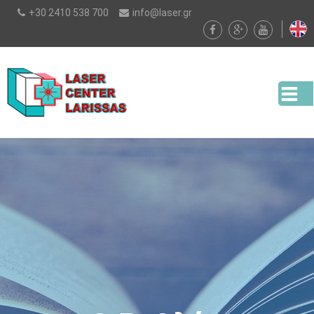
Παράκαμψη
+30 2410 538 700
info@laser.gr
προς το
κυρίως
περιεχόμενο