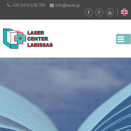
Παράκαμψη
+30 2410 538 700
info@laser.gr
προς το
κυρίως
περιεχόμενο