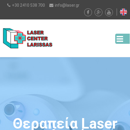
Παράκαμψη
+30 2410 538 700
info@laser.gr
προς το
κυρίως
περιεχόμενο
Θεραπεία Laser