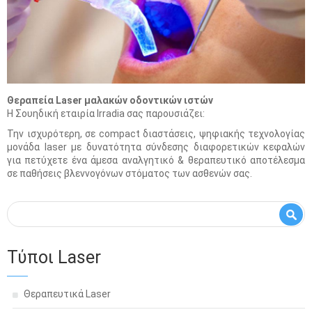
Θεραπεία Laser μαλακών οδοντικών ιστών
Η Σουηδική εταιρία Irradia σας παρουσιάζει:
Την ισχυρότερη, σε compact διαστάσεις, ψηφιακής τεχνολογίας
μονάδα laser με δυνατότητα σύνδεσης διαφορετικών κεφαλών
για πετύχετε ένα άμεσα αναλγητικό & θεραπευτικό αποτέλεσμα
σε παθήσεις βλεννογόνων στόματος των ασθενών σας.
Φόρμα αναζήτησης
Αναζήτηση
Τύποι Laser
Θεραπευτικά Laser