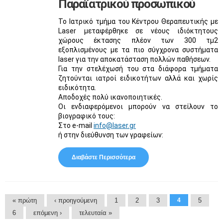
Παραϊατρικού προσωπικού
Το Ιατρικό τμήμα του Κέντρου Θεραπευτικής με
Laser μεταφέρθηκε σε νέους ιδιόκτητους
χώρους έκτασης πλέον των 300 τμ2
εξοπλισμένους με τα πιο σύγχρονα συστήματα
laser για την αποκατάσταση πολλών παθήσεων.
Για την στελέχωσή του στα διάφορα τμήματα
ζητούνται ιατροί ειδικοτήτων αλλά και χωρίς
ειδικότητα.
Αποδοχές πολύ ικανοποιητικές.
Οι ενδιαφερόμενοι μπορούν να στείλουν το
βιογραφικό τους:
Στο e-mail
info@laser.gr
ή στην διεύθυνση των γραφείων:
Διαβάστε Περισσότερα
Για Αναζήτηση Ιατρικού -
Παραϊατρικού Προσωπικού
Σελίδες
« πρώτη
‹ προηγούμενη
1
2
3
4
5
6
επόμενη ›
τελευταία »