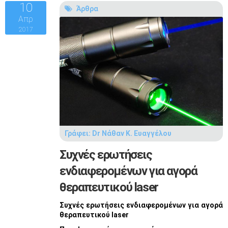
10
Άρθρα
Απρ
2017
Γράφει:
Dr Νάθαν Κ. Ευαγγέλου
Συχνές ερωτήσεις
ενδιαφερoμένων για αγορά
θεραπευτικού laser
Συχνές ερωτήσεις ενδιαφερ
o
μένων για αγορά
θεραπευτικού
laser