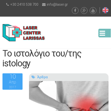
Παράκαμψη
+30 2410 538 700
info@laser.gr
προς το
κυρίως
περιεχόμενο
Το ιστολόγιο του/της
istology
10
Άρθρα
Απρ
2017