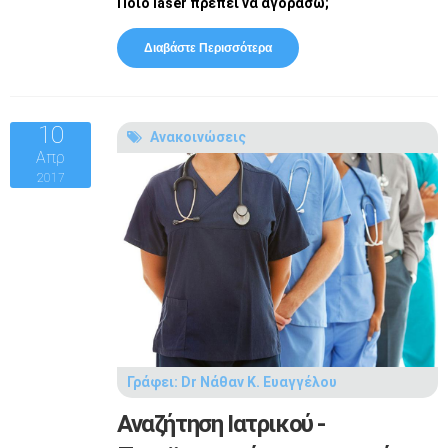
Ποιο
laser
πρέπει να αγοράσω;
Διαβάστε Περισσότερα
Για Συχνές Ερωτήσεις
Ενδιαφερoμένων Για Αγορά
Θεραπευτικού Laser
10
Ανακοινώσεις
Απρ
2017
Γράφει:
Dr Νάθαν Κ. Ευαγγέλου
Αναζήτηση Ιατρικού -