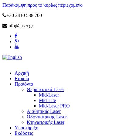
Παράκαμψη προς το κυρίως περιεχόμενο
+30 2410 538 700
info@laser.gr
Αρχική
Εταιρία
Προϊόντα
Θεραπευτικά Laser
Mid-Laser
Mid-Lite
Mid-Laser PRO
Αισθητικής Laser
Οδοντιατρικής Laser
Κτηνιατρικής Laser
Υποστήριξη
Εκδόσεις